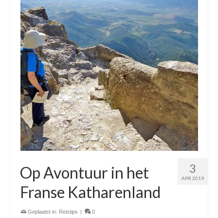
3
Op Avontuur in het
APR 2019
Franse Katharenland
Geplaatst in:
Reistips
|
0