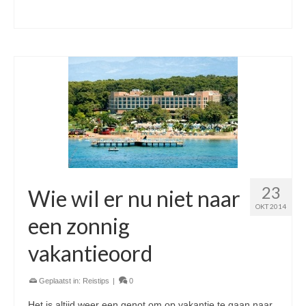
23
Wie wil er nu niet naar
OKT 2014
een zonnig
vakantieoord
Geplaatst in:
Reistips
|
0
Het is altijd weer een genot om op vakantie te gaan naar