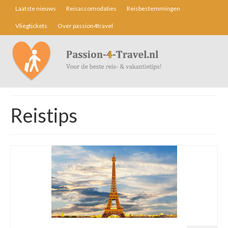
Laatste nieuws
Reisaccomodaties
Reisbestemmingen
Vliegtickets
Over passion4travel
Reistips