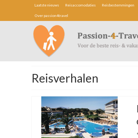
Laatste nieuws
Reisaccomodaties
Reisbestemmingen
Over passion4travel
Reisverhalen