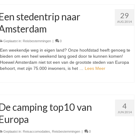
Een stedentrip naar
29
AUG 2014
Amsterdam
Geplaatst in:
Reisbestemmingen
|
0
Een weekendje weg in eigen land? Onze hoofdstad heeft genoeg te
bieden om een heel weekend lang goed door te kunnen komen!
Hoewel Amsterdam niet tot een van de grootste steden van Europa
behoort, met zijn 75.000 inwoners, is het …
Lees Meer
De camping top10 van
4
JUN 2014
Europa
Geplaatst in:
Reisaccomodaties
,
Reisbestemmingen
|
0