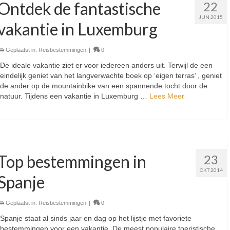
Ontdek de fantastische
22
JUN 2015
vakantie in Luxemburg
Geplaatst in:
Reisbestemmingen
|
0
De ideale vakantie ziet er voor iedereen anders uit. Terwijl de een
eindelijk geniet van het langverwachte boek op ‘eigen terras’ , geniet
de ander op de mountainbike van een spannende tocht door de
natuur. Tijdens een vakantie in Luxemburg …
Lees Meer
Top bestemmingen in
23
OKT 2014
Spanje
Geplaatst in:
Reisbestemmingen
|
0
Spanje staat al sinds jaar en dag op het lijstje met favoriete
bestemmingen voor een vakantie. De meest populaire toeristische