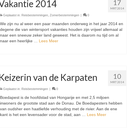
Vakantie 2014
17
MRT 2014
Geplaatst in:
Reisbestemmingen
,
Zomerbestemmingen
|
0
We zijn nu al weer een paar maanden onderweg in het jaar 2014 en
degene die van wintersport vakanties houden zijn vrijwel allemaal al
naar een sneeuw zeker land geweest. Het is daarom nu tijd om al
naar een heerlijke …
Lees Meer
Keizerin van de Karpaten
10
MRT 2014
Geplaatst in:
Reisbestemmingen
|
0
Boedapest is de hoofdstad van Hongarije en met 2,5 miljoen
inwoners de grootste stad aan de Donau. De Boedapesters hebben
van oudsher een haatliefde verhouding met de rivier. Aan de ene
kant is het een levensader voor de stad, aan …
Lees Meer