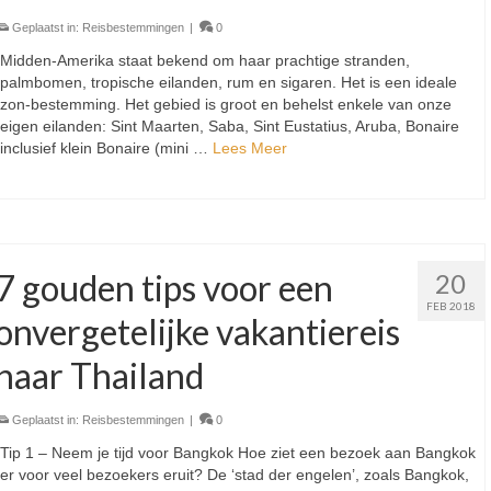
Geplaatst in:
Reisbestemmingen
|
0
Midden-Amerika staat bekend om haar prachtige stranden,
palmbomen, tropische eilanden, rum en sigaren. Het is een ideale
zon-bestemming. Het gebied is groot en behelst enkele van onze
eigen eilanden: Sint Maarten, Saba, Sint Eustatius, Aruba, Bonaire
inclusief klein Bonaire (mini …
Lees Meer
7 gouden tips voor een
20
FEB 2018
onvergetelijke vakantiereis
naar Thailand
Geplaatst in:
Reisbestemmingen
|
0
Tip 1 – Neem je tijd voor Bangkok Hoe ziet een bezoek aan Bangkok
er voor veel bezoekers eruit? De ‘stad der engelen’, zoals Bangkok,