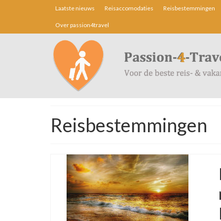
Laatste nieuws
Reisaccomodaties
Reisbestemmingen
Over passion4travel
Reisbestemmingen