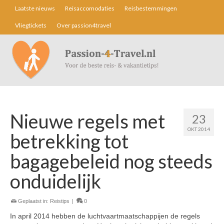
Laatste nieuws
Reisaccomodaties
Reisbestemmingen
Vliegtickets
Over passion4travel
Nieuwe regels met
23
OKT 2014
betrekking tot
bagagebeleid nog steeds
onduidelijk
Geplaatst in:
Reistips
|
0
In april 2014 hebben de luchtvaartmaatschappijen de regels