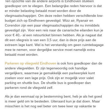
Ten opzichte van de andere airports is Eindhoven stukken
goedkoper om te vliegen. Een belangrijke reden hiervoor is dat
er minder belasting betaald moet worden door de
vliegmaatschappijen. Om deze reden hebben verschillende low-
budget zich op Eindhoven gevestigd. Wizz air, Ryanair en
Corendon zijn een paar vliegmaatschappijen die nu inmiddels
gevestigd zijn. Voor een reis naar de canarische eilanden kun je
voor € 40,- al een retourticket binnen hebben. Als je nagaat dat
dit een vliegreis is van een 3,5 uur, dan is deze prijs aan de
extreem lage kant. Wel is het verstandig om geen ruimtebagage
mee te nemen, voor dergelijke service moet namelijk extra
betaald moet worden.
Parkeren op vliiegveld Eindhoven
is ook fors goedkoper dan de
andere vliegvelden. Er zijn tegenwoordig ook handige
vergelijkers, waarmee je gemakkelijk een parkeerplek kunt
zoeken voor een lage prijs. Ook zijn er mogelijk voor valet
parking en shuttle bus. De shuttle bus is goedkoper dan
parkeren rond de vliegveld zelf.
Als je dan eenmaal op je bestemming bent, heb je als het goed
is meer geld om te besteden. Uiteraard kun je dat doen. Maar
misschien is het nog wel beter om twee keer op vakantie te